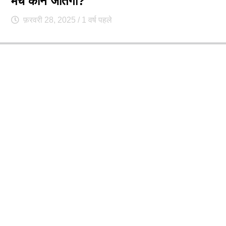
मैच कौन जीतेगा?
फ़रवरी 28, 2025
/ 1 वर्ष पहले