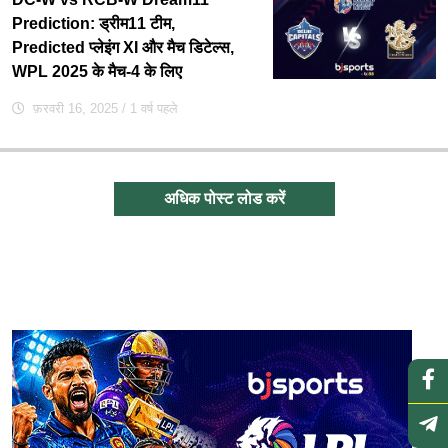
Prediction: ड्रीम11 टीम,
Predicted प्लेइंग XI और मैच डिटेल्स,
WPL 2025 के मैच-4 के लिए
फ़रवरी 16, 2025
/ 1 वर्ष पहले
अधिक पोस्ट लोड करें