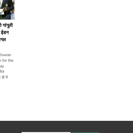
ो गांगुली
1 ईडन
वागल
 Sourav
 for the
lay
तेज
ही में