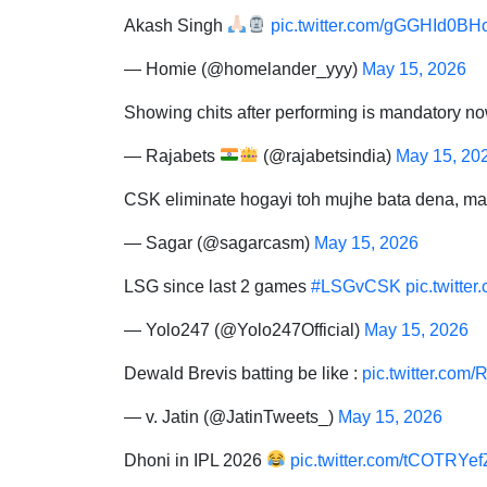
Akash Singh
pic.twitter.com/gGGHId0BH
— Homie (@homelander_yyy)
May 15, 2026
Showing chits after performing is mandatory n
— Rajabets
(@rajabetsindia)
May 15, 20
CSK eliminate hogayi toh mujhe bata dena, m
— Sagar (@sagarcasm)
May 15, 2026
LSG since last 2 games
#LSGvCSK
pic.twitt
— Yolo247 (@Yolo247Official)
May 15, 2026
Dewald Brevis batting be like :
pic.twitter.com
— v. Jatin (@JatinTweets_)
May 15, 2026
Dhoni in IPL 2026
pic.twitter.com/tCOTRYe