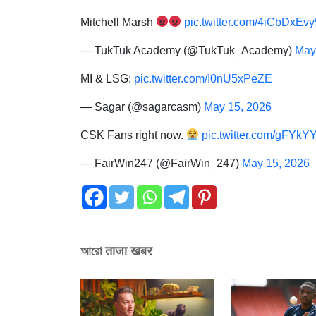
Mitchell Marsh
pic.twitter.com/4iCbDxEvy
— TukTuk Academy (@TukTuk_Academy)
May
MI & LSG:
pic.twitter.com/I0nU5xPeZE
— Sagar (@sagarcasm)
May 15, 2026
CSK Fans right now.
pic.twitter.com/gFYk
— FairWin247 (@FairWin_247)
May 15, 2026
আরো ताजा खबर