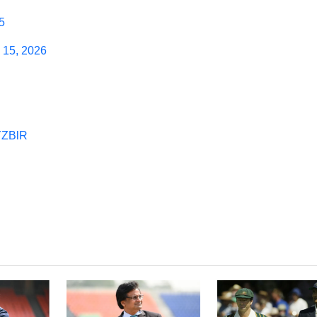
5
 15, 2026
YYZBlR