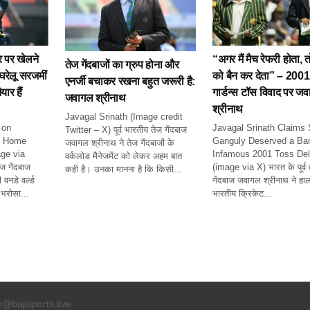
पर खेलने
“अगर मैं मैच रेफरी होता, त
तेज गेंदबाजों का ग्रुप होना और
घरेलू सरजमीं
को बैन कर देता” – 200
एनर्जी बचाकर रखना बहुत जरूरी है:
ार हैं
गार्डन्स टॉस विवाद पर ज
जवागल श्रीनाथ
श्रीनाथ
Javagal Srinath (Image credit
 on
Javagal Srinath Claims
Twitter – X) पूर्व भारतीय तेज गेंदबाज
f Home
Ganguly Deserved a Ban
जवागल श्रीनाथ ने तेज गेंदबाजों के
ge via
Infamous 2001 Toss De
वर्कलोड मैनेजमेंट को लेकर अहम बात
ज गेंदबाज
(image via X) भारत के पूर्व 
कही है। उनका मानना है कि किसी...
नडे वर्ल्ड
गेंदबाज जवागल श्रीनाथ ने हाल 
भरोसा...
भारतीय क्रिकेट...
o@bajisports.live