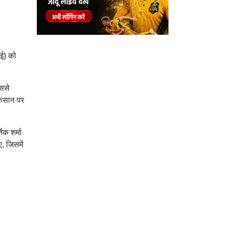
मई) को
ससे
ुकसान पर
क शर्मा
, जिसमें