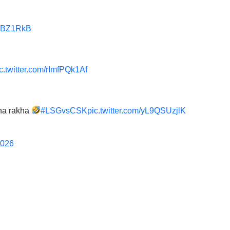
WBBZ1RkB
c.twitter.com/rImfPQk1Af
ana rakha
#LSGvsCSK
pic.twitter.com/yL9QSUzjlK
2026