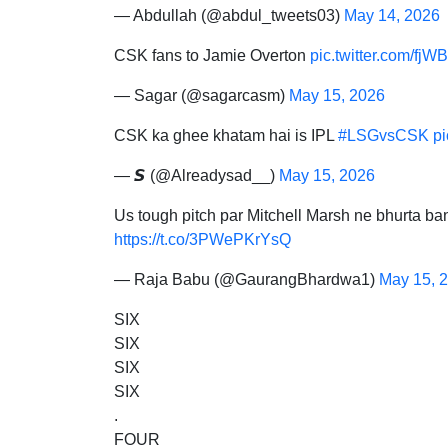
— Abdullah (@abdul_tweets03)
May 14, 2026
CSK fans to Jamie Overton
pic.twitter.com/fj
— Sagar (@sagarcasm)
May 15, 2026
CSK ka ghee khatam hai is IPL
#LSGvsCSK
pi
— 𝙎 (@Alreadysad__)
May 15, 2026
Us tough pitch par Mitchell Marsh ne bhurta b
https://t.co/3PWePKrYsQ
— Raja Babu (@GaurangBhardwa1)
May 15, 
SIX
SIX
SIX
SIX
.
FOUR