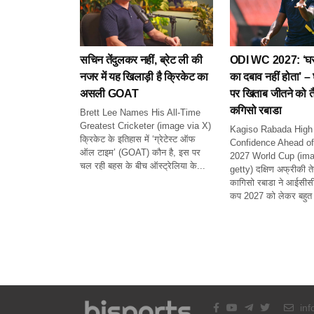
सचिन तेंदुलकर नहीं, ब्रेट ली की
ODI WC 2027: ‘घर 
नजर में यह खिलाड़ी है क्रिकेट का
का दबाव नहीं होता’ – 
असली GOAT
पर खिताब जीतने को तैय
कगिसो रबाडा
Brett Lee Names His All-Time
Greatest Cricketer (image via X)
Kagiso Rabada High
क्रिकेट के इतिहास में ‘ग्रेटेस्ट ऑफ
Confidence Ahead o
ऑल टाइम’ (GOAT) कौन है, इस पर
2027 World Cup (ima
चल रही बहस के बीच ऑस्ट्रेलिया के...
getty) दक्षिण अफ्रीकी ते
कागिसो रबाडा ने आईसीसी व
कप 2027 को लेकर बहुत 
inf