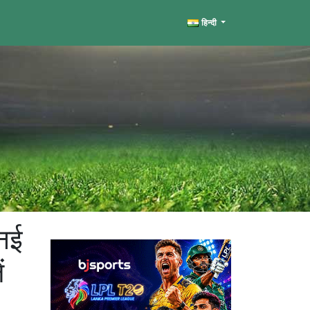
हिन्दी
नई
ं