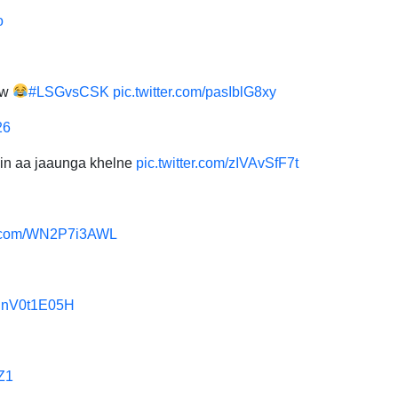
o
ow
#LSGvsCSK
pic.twitter.com/pasIblG8xy
26
ain aa jaaunga khelne
pic.twitter.com/zIVAvSfF7t
er.com/WN2P7i3AWL
/RnV0t1E05H
fZ1