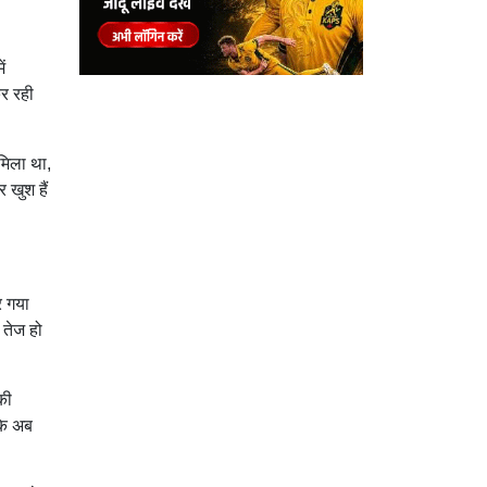
ं
कर रही
 मिला था,
 खुश हैं
र गया
 तेज हो
की
 कि अब