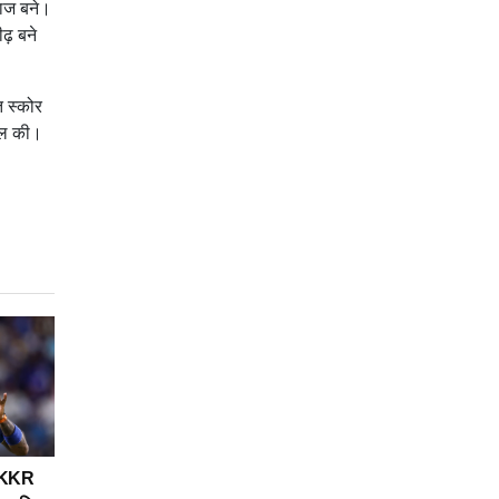
बाज बने।
ढ़ बने
त स्कोर
सिल की।
भी KKR