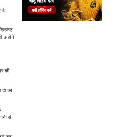
ए के
क्रिकेट
उन्होंने
यार की
य दो को
े
तानी से
पहले एक