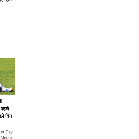
ी!
े पहले
हले दिन
 of Day
 Match