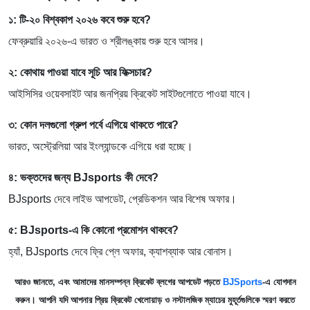
১: টি-২০ বিশ্বকাপ ২০২৬ কবে শুরু হবে?
ফেব্রুয়ারি ২০২৬-এ ভারত ও শ্রীলঙ্কায় শুরু হবে আসর।
২: কোথায় পাওয়া যাবে সূচি আর ফিক্সচার?
আইসিসির ওয়েবসাইট আর জনপ্রিয় ক্রিকেট সাইটগুলোতে পাওয়া যাবে।
৩: কোন দলগুলো গ্রুপ পর্বে এগিয়ে থাকতে পারে?
ভারত, অস্ট্রেলিয়া আর ইংল্যান্ডকে এগিয়ে ধরা হচ্ছে।
৪: ভক্তদের জন্য BJsports কী দেবে?
BJsports দেবে লাইভ আপডেট, প্রেডিকশন আর বিশেষ অফার।
৫: BJsports-এ কি কোনো প্রমোশন থাকবে?
হ্যাঁ, BJsports দেবে ফ্রি প্লে অফার, ক্যাশব্যাক আর বোনাস।
আরও জানতে, এবং আমাদের মানসম্পন্ন ক্রিকেট ব্লগের আপডেট পড়তে
BJSports
-এ যোগদান
করুন। আপনি যদি আপনার প্রিয় ক্রিকেট খেলোয়াড় ও নস্টালজিক ম্যাচের মুহূর্তগুলিকে স্মরণ করতে