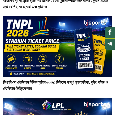
আজকের দ্য হান্ড্রেড ম্যাচ পিচ রিপোর্ট ২০২৬: লন্ডন স্পিরিট বনাম এমআই লন্ডন ২৩তম
ম্যাচের পিচ, আবহাওয়া এবং কন্ডিশন
টিএনপিএল স্টেডিয়াম টিকিট প্রাইস ২০২৬: টিকিটের সম্পূর্ণ মূল্যতালিকা, বুকিং গাইড ও
স্টেডিয়াম-ভিত্তিক দাম