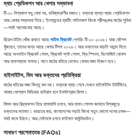
ম্যাচ প্রেডিকশন আর খেলার সম্ভাবনা
টি-২০ বিশ্বকাপ শুধু খেলা নয়, ভবিষ্যদ্বাণীর মজাও। ভক্তরা ব্যস্ত ম্যাচ প্রেডিকশন
আর খেলার সম্ভাবনা নিয়ে। ইংল্যান্ডের ব্যাটিং লাইনআপ কিংবা শ্রীলঙ্কার মাঠের সুবিধা
—সবই আলোচনায় আছে।
রিয়েল-টাইম খোঁজ রাখতে আছে
লাইভ ক্রিকেট
প্লেয়িং টি-২০ ২০২৬। যারা কৌশল
খুঁজছেন, তাদের জন্য আছে খেলার টিপস ২০২৬। আর ভক্তদের বাড়তি আনন্দ দিতে
আছে অনলাইন ক্রিকেট গেমস, ক্রিকেট স্লট গেমস, ফ্রি স্পিনস, ডিপোজিট বোনাস
আর ক্যাশব্যাক অফার। মানে মাঠের বাইরে থেকেও খেলার মজা দ্বিগুণ হবে।
হাইলাইটস
,
মিম আর ভক্তদের প্রতিক্রিয়া
মাঠের বাইরের মজা কিন্তু কম নয়। ভক্তরা ম্যাচ শেষে দেখবে হাইলাইটস ইউটিউবে,
আবার সোশ্যাল মিডিয়ায় ভাইরাল হবে ইনস্টাগ্রাম রিলস।
মিমস আর রিয়্যাকশন নিয়ে হাসাহাসি চলবে, আর ফ্যান পোলস জানাবে বিশ্বজুড়ে
ভক্তদের মতামত। ভারতের জয়, বাংলাদেশের লড়াই কিংবা নতুন কোনো দলের চমক—
সবই জমে উঠবে। আর সেইসঙ্গে চলবে ফাইনাল কাউন্টডাউন।
সাধারণ প্রশ্নোত্তর (FAQs)