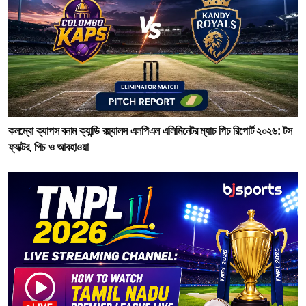
কলম্বো ক্যাপস বনাম ক্যান্ডি রয়্যালস এলপিএল এলিমিনেটর ম্যাচ পিচ রিপোর্ট ২০২৬: টস
ফ্যাক্টর, পিচ ও আবহাওয়া