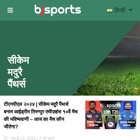
Skip to main content
हिन्दी
सीकेम
मदुरै
पैंथर्स
टीएनपीएल २०२४ | सीकेम मदुरै पैंथर्स
बनाम आईड्रीम तिरुप्पुर तमीज़हंस १०वें मैच
की भविष्यवाणी – आज का मैच कौन
जीतेगा?
जुलाई 13, 2024
/ 2 वर्ष पहले