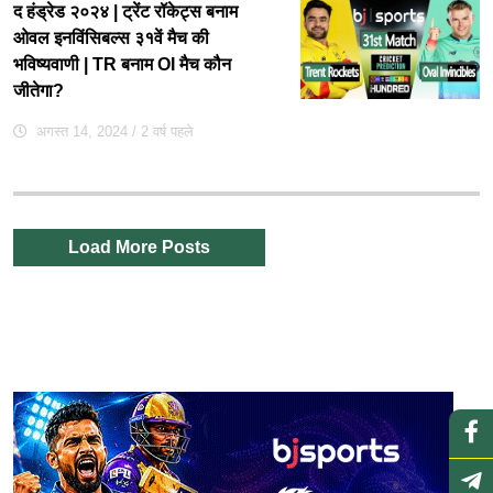
द हंड्रेड २०२४ | ट्रेंट रॉकेट्स बनाम
ओवल इनविंसिबल्स ३१वें मैच की
भविष्यवाणी | TR बनाम OI मैच कौन
जीतेगा?
अगस्त 14, 2024
/ 2 वर्ष पहले
Load More Posts