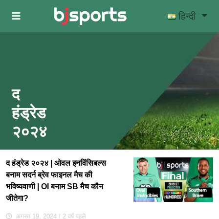
Skip to main content
हिन्दी
द
हंड्रेड
२०२४
द हंड्रेड २०२४ | ओवल इनविंसिबल्स
बनाम सदर्न ब्रेव फाइनल मैच की
भविष्यवाणी | OI बनाम SB मैच कौन
जीतेगा?
अगस्त 19, 2024
/ 2 वर्ष पहले