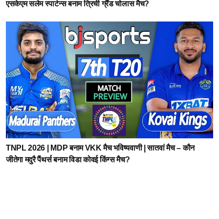
एसकेएम सलेम स्पार्टन्स बनाम त्रिची ग्रैंड चोलास मैच?
TNPL 2026 | MDP बनाम VKK मैच भविष्यवाणी | सातवां मैच – कौन
जीतेगा मदुरै पैंथर्स बनाम विडा कोवई किंग्स मैच?