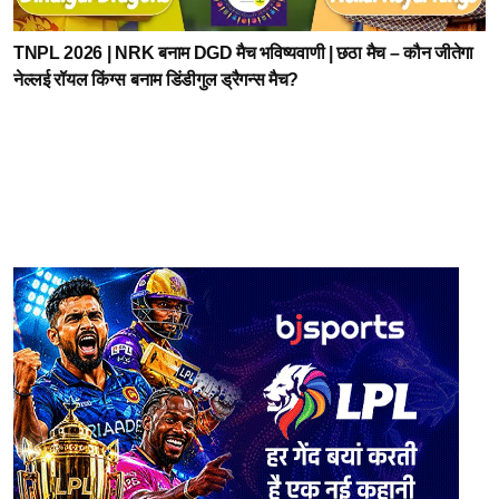
TNPL 2026 | NRK बनाम DGD मैच भविष्यवाणी | छठा मैच – कौन जीतेगा
नेल्लई रॉयल किंग्स बनाम डिंडीगुल ड्रैगन्स मैच?