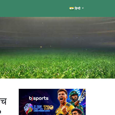
हिन्दी
ैच
?