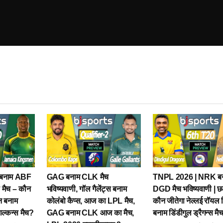
बनाम ABF
GAG बनाम CLK मैच
TNPL 2026 | NRK ब
ा मैच – कौन
भविष्यवाणी, गॉल गैलेंट्स बनाम
DGD मैच भविष्यवाणी | छ
ेन बनाम
कोलंबो कैप्स, आज का LPL मैच,
कौन जीतेगा नेल्लई रॉयल क
ाल्कन्स मैच?
GAG बनाम CLK आज का मैच,
बनाम डिंडीगुल ड्रैगन्स मै