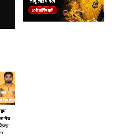
नाम
ठा मैच –
िंग्स
च?