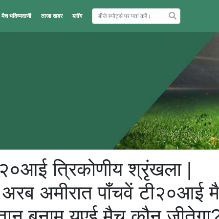
मैच भविष्यवाणी
ताजा खबर
ब्लॉग
२०आई त्रिकोणीय श्रृंखला |
त अरब अमीरात पाँचवें टी२०आई म
्तान बनाम यूएई मैच कौन जीतेगा