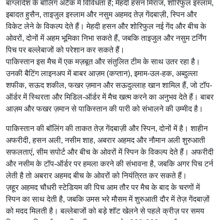
बांग्लादेश के बॉलिंग अटैक में विविधता है; मेहदी हसन मिराज, शोरिफुल इस्लाम,
इबादत हुसैन, ताइजुल इस्लाम और नसुम अहमद तेज़ गेंदबाज़ी, स्पिन और
विकेट लेने के विकल्प देते हैं। मेहदी हसन और शोरिफुल नई गेंद और बीच के
ओवरों, दोनों में अहम भूमिका निभा सकते हैं, जबकि ताइजुल और नसुम टर्निंग
पिच पर बल्लेबाजों को परेशान कर सकते हैं।
पाकिस्तान इस मैच में एक मज़बूत और संतुलित टीम के साथ उतर रहा है।
उनकी बैटिंग लाइनअप में बाबर आज़म (कप्तान), इमाम-उल-हक, अब्दुल्ला
शफीक, सऊद शकील, फखर ज़मान और सऊदुल्लाह खान शामिल हैं, जो टॉप-
ऑर्डर में स्थिरता और मिडिल-ऑर्डर में मैच खत्म करने का अनुभव देते हैं। बाबर
आज़म और फखर ज़मान से पाकिस्तान की पारी को संभालने की उम्मीद है।
पाकिस्तान की बॉलिंग की ताकत तेज़ गेंदबाज़ी और स्पिन, दोनों में है। शाहीन
अफरीदी, हसन अली, नसीम शाह, अबरार अहमद और नौमान अली शुरुआती
सफलताएं, सीम सपोर्ट और बीच के ओवरों में स्पिन के विकल्प देते हैं। अफरीदी
और नसीम के टॉप-ऑर्डर पर हमला करने की संभावना है, जबकि अगर पिच टर्न
लेती है तो अबरार अहमद बीच के ओवरों को नियंत्रित कर सकते हैं।
ज़हूर अहमद चौधरी स्टेडियम की पिच आम तौर पर मैच के बाद के चरणों में
स्पिन का साथ देती है, जबकि उमस भरे मौसम में शुरुआती दौर में तेज़ गेंदबाज़ों
को मदद मिलती है। बल्लेबाजों को बड़े शॉट खेलने से पहले क्रीज़ पर समय