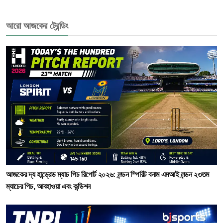
আরো আজকের ট্রেন্ডিং
আজকের দ্য হান্ড্রেড ম্যাচ পিচ রিপোর্ট ২০২৬: লন্ডন স্পিরিট বনাম এমআই লন্ডন ২৩তম
ম্যাচের পিচ, আবহাওয়া এবং কন্ডিশন