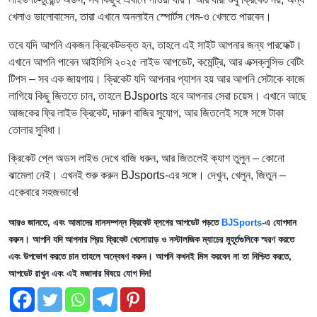
খেলাও ভালোবাসেন, তারা এখানে অনলাইন স্পোর্টস গেম-ও খেলতে পারবেন।
তবে যদি আপনি একজন ক্রিকেটভক্ত হন, তাহলে এই সাইট আপনার জন্য পারফেক্ট।
এখানে আপনি পাবেন আইসিসি ২০২৫ লাইভ আপডেট, কমেন্ট্রি, আর এক্সক্লুসিভ বেটিং
টিপস – সব এক জায়গায়। ক্রিকেট যদি আপনার প্যাশন হয় আর আপনি সেটাকে কাজে
লাগিয়ে কিছু জিততে চান, তাহলে BJsports হবে আপনার সেরা চয়েস। এখানে আছে
আজকের ফ্রি লাইভ ক্রিকেট, দারুণ বাজির সুযোগ, আর জিতলেই সঙ্গে সঙ্গে টাকা
তোলার সুবিধা।
ক্রিকেট প্লে অডস লাইভ দেখে বাজি ধরুন, আর জিতলেই ক্যাশ তুলুন – কোনো
ঝামেলা নেই। এখনই শুরু করুন BJsports-এর সঙ্গে। দেখুন, খেলুন, জিতুন –
একেবারে সহজভাবে!
আরও জানতে, এবং আমাদের মানসম্পন্ন ক্রিকেট ব্লগের আপডেট পড়তে
BJSports
-এ যোগদান
করুন। আপনি যদি আপনার প্রিয় ক্রিকেট খেলোয়াড় ও নস্টালজিক ম্যাচের মুহূর্তগুলিকে স্মরণ করতে
এবং উপভোগ করতে চান তাহলে অন্বেষণ করুন। আপনি কখনই মিস করবেন না তা নিশ্চিত করতে,
আপডেট রাখুন এবং এই মজাদার বিষয়ে যোগ দিন!