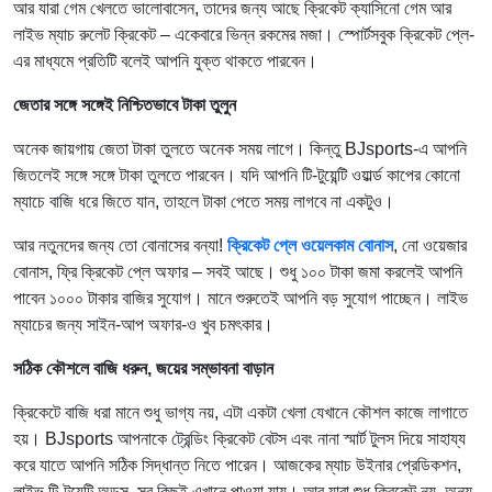
আর যারা গেম খেলতে ভালোবাসেন, তাদের জন্য আছে ক্রিকেট ক্যাসিনো গেম আর
লাইভ ম্যাচ রুলেট ক্রিকেট – একেবারে ভিন্ন রকমের মজা। স্পোর্টসবুক ক্রিকেট প্লে-
এর মাধ্যমে প্রতিটি বলেই আপনি যুক্ত থাকতে পারবেন।
জেতার সঙ্গে সঙ্গেই নিশ্চিতভাবে টাকা তুলুন
অনেক জায়গায় জেতা টাকা তুলতে অনেক সময় লাগে। কিন্তু BJsports-এ আপনি
জিতলেই সঙ্গে সঙ্গে টাকা তুলতে পারবেন। যদি আপনি টি-টুয়েন্টি ওয়ার্ল্ড কাপের কোনো
ম্যাচে বাজি ধরে জিতে যান, তাহলে টাকা পেতে সময় লাগবে না একটুও।
আর নতুনদের জন্য তো বোনাসের বন্যা!
ক্রিকেট প্লে ওয়েলকাম বোনাস
, নো ওয়েজার
বোনাস, ফ্রি ক্রিকেট প্লে অফার – সবই আছে। শুধু ১০০ টাকা জমা করলেই আপনি
পাবেন ১০০০ টাকার বাজির সুযোগ। মানে শুরুতেই আপনি বড় সুযোগ পাচ্ছেন। লাইভ
ম্যাচের জন্য সাইন-আপ অফার-ও খুব চমৎকার।
সঠিক কৌশলে বাজি ধরুন
,
জয়ের সম্ভাবনা বাড়ান
ক্রিকেটে বাজি ধরা মানে শুধু ভাগ্য নয়, এটা একটা খেলা যেখানে কৌশল কাজে লাগাতে
হয়। BJsports আপনাকে ট্রেন্ডিং ক্রিকেট বেটস এবং নানা স্মার্ট টুলস দিয়ে সাহায্য
করে যাতে আপনি সঠিক সিদ্ধান্ত নিতে পারেন। আজকের ম্যাচ উইনার প্রেডিকশন,
লাইভ টি-টুয়েন্টি অডস, সব কিছুই এখানে পাওয়া যায়। আর যারা শুধু ক্রিকেট নয়, অন্য