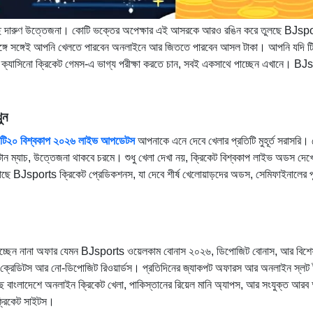
 গেছে দারুণ উত্তেজনা। কোটি ভক্তের অপেক্ষার এই আসরকে আরও রঙিন করে তুলছে BJs
র সঙ্গে সঙ্গেই আপনি খেলতে পারবেন অনলাইনে আর জিততে পারবেন আসল টাকা। আপনি যদি ট
্যাসিনো ক্রিকেট গেমস-এ ভাগ্য পরীক্ষা করতে চান, সবই একসাথে পাচ্ছেন এখানে। BJ
ুন
টি২০ বিশ্বকাপ ২০২৬ লাইভ আপডেটস
আপনাকে এনে দেবে খেলার প্রতিটি মুহূর্ত সরাসরি।
টান ম্যাচ, উত্তেজনা থাকবে চরমে। শুধু খেলা দেখা নয়, ক্রিকেট বিশ্বকাপ লাইভ অডস দে
ে BJsports ক্রিকেট প্রেডিকশনস, যা দেবে শীর্ষ খেলোয়াড়দের অডস, সেমিফাইনালের পূর
 পাচ্ছেন নানা অফার যেমন BJsports ওয়েলকাম বোনাস ২০২৬, ডিপোজিট বোনাস, আর বিশে
ি ক্রেডিটস আর নো-ডিপোজিট রিওয়ার্ডস। প্রতিদিনের জ্যাকপট অফারস আর অনলাইন স্লট টুর্
বাংলাদেশে অনলাইন ক্রিকেট খেলা, পাকিস্তানের রিয়েল মানি অ্যাপস, আর সংযুক্ত আরব
্রিকেট সাইটস।