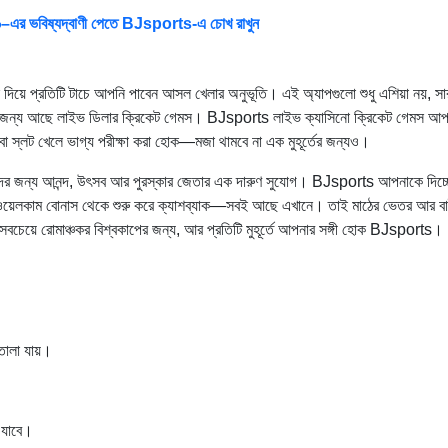
০২৬–এর ভবিষ্যদ্বাণী পেতে BJsports-এ চোখ রাখুন
ে প্রতিটি টাচে আপনি পাবেন আসল খেলার অনুভূতি। এই অ্যাপগুলো শুধু এশিয়া নয়, সারা
র জন্য আছে লাইভ ডিলার ক্রিকেট গেমস। BJsports লাইভ ক্যাসিনো ক্রিকেট গেমস আ
া স্লট খেলে ভাগ্য পরীক্ষা করা হোক—মজা থামবে না এক মুহূর্তের জন্যও।
্তদের জন্য আনন্দ, উৎসব আর পুরস্কার জেতার এক দারুণ সুযোগ। BJsports আপনাকে দিচ্
 ওয়েলকাম বোনাস থেকে শুরু করে ক্যাশব্যাক—সবই আছে এখানে। তাই মাঠের ভেতর আর ব
চেয়ে রোমাঞ্চকর বিশ্বকাপের জন্য, আর প্রতিটি মুহূর্তে আপনার সঙ্গী হোক BJsports।
 তোলা যায়।
 যাবে।