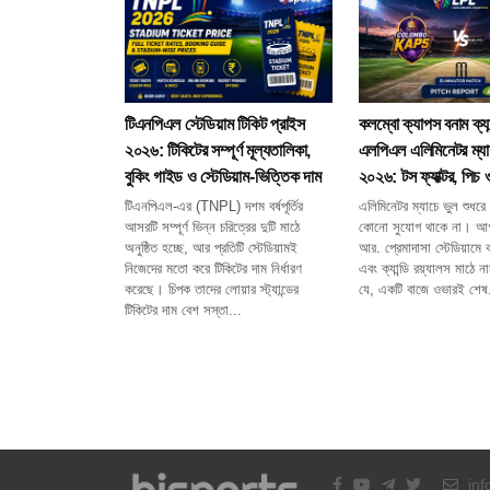
টিএনপিএল স্টেডিয়াম টিকিট প্রাইস
কলম্বো ক্যাপস বনাম ক্যান
২০২৬: টিকিটের সম্পূর্ণ মূল্যতালিকা,
এলপিএল এলিমিনেটর ম্যাচ
বুকিং গাইড ও স্টেডিয়াম-ভিত্তিক দাম
২০২৬: টস ফ্যাক্টর, পিচ
টিএনপিএল-এর (TNPL) দশম বর্ষপূর্তির
এলিমিনেটর ম্যাচে ভুল শুধরে 
আসরটি সম্পূর্ণ ভিন্ন চরিত্রের দুটি মাঠে
কোনো সুযোগ থাকে না। আগ
অনুষ্ঠিত হচ্ছে, আর প্রতিটি স্টেডিয়ামই
আর. প্রেমাদাসা স্টেডিয়ামে
নিজেদের মতো করে টিকিটের দাম নির্ধারণ
এবং ক্যান্ডি রয়্যালস মাঠে 
করেছে। চিপক তাদের লোয়ার স্ট্যান্ডের
যে, একটি বাজে ওভারই শেষ.
টিকিটের দাম বেশ সস্তা...
inf