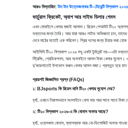
আরও বিস্তারিত:
টান টান উত্তেজনাকর টি–টোয়েন্টি বিশ্বকাপ ২
ভার্চুয়াল ক্রিকেট
,
অ্যাপ আর লাইভ ডিলার গেমস
এখন মোবাইলে খেলার মজাই আলাদা। রিয়েল পেআউট টি২০ অ্যাপস দিয়
ভক্তদের জন্য তৈরি। আর যারা আরও লাইভ অভিজ্ঞতা চান, তাদে
দেবে মাঠের মতোই এক পরিবেশ। প্রিয় দলের জন্য চিয়ার করা হোক ব
আইসিসি টি২০ বিশ্বকাপ ২০২৬ শুধু একটা টুর্নামেন্ট নয়—এটা ভক
স্ট্রিমিং, প্রেডিকশনস, আর অনলাইনে আসল টাকা খেলার সুযোগ।
দু’জায়গাতেই উপভোগ করুন খেলার আসল মজা। প্রস্তুত হয়ে যান সব
প্রায়শই জিজ্ঞাসিত প্রশ্ন
(FAQs)
১: BJsports কি রিয়েল মানি টি২০ খেলার সুযোগ দেয়?
হ্যাঁ, এখানে নিরাপদভাবে অনলাইনে খেলা যায় আর সাথে সাথে টাকা
২: টি২০ বিশ্বকাপ ২০২৬-এ কি বোনাস অফার আছে?
হ্যাঁ, ওয়েলকাম বোনাস, ক্যাশব্যাক আর নো-ডিপোজিট অফার পাওয়া