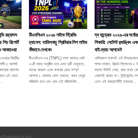
্ডি রয়্যালস
টিএনপিএল ২০২৬ লাইভ স্ট্রিমিং
দ্য হান্ড্রেড ২০২৬-এর সর্বো
 পিচ রিপোর্ট
চ্যানেল: তামিলনাড়ু প্রিমিয়ার লিগ লাইভ
শিকারি: লেটেস্ট র‍্যাঙ্কিং এবং
 ও আবহাওয়া
কীভাবে দেখবেন
বাই-ম্যাচ আপডেট
নেওয়ার দ্বিতীয়
টিএনপিএল-এর (TNPL) দশম আসরে মোট
বেশিরভাগ ফ্যানই এই লিডারবোর্ড
ামী ৫ আগস্ট
৩২টি ম্যাচ অনুষ্ঠিত হবে এমন দুটি ভেন্যুতে,
পলক তাকান, রিচার্ড গ্লিসনের ৮
 কলম্বো ক্যাপস
যাদের আচরণ একে অপরের চেয়ে সম্পূর্ণ
ভাবেন তিনিই সেরা, আর অন্য ক
নামবে এই ভেবে
আলাদা। কোথায় খেলা দেখবেন, কখন ভেন্যু
খেয়ালই করেন না। টুর্নামেন্টের শ
..
পরিবর্তন হবে এবং কেন এই পরিবর্তনটা...
এসে এই বদভ্যাসটিই সবচেয়ে...
o@bajisports.live