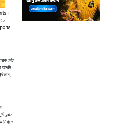
ports।
ি২০
sports
 হোক সেটা
খে আপনি
্বাভাস,
ষ
নামেন্টস
 আমিরাতে