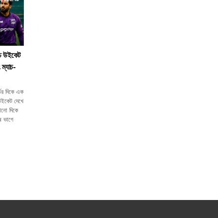
চ্চ উইকেট
 ম্যাচ-
ের দিকে এক
 উইকেট দেখে
োনো দিকে
েষ ভাগে