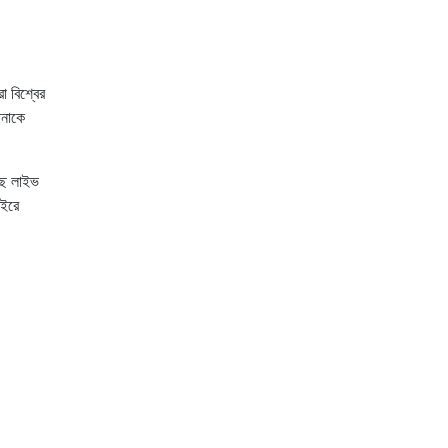
 বিশ্বের
পনাকে
ছে লাইভ
াইরে