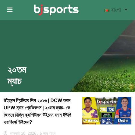
Skip to main content
বাংলা
২০তম
ম্যাচ
উইমেন্স প্রিমিয়ার লিগ ২০২৬ | DCW বনাম
UPW ম্যাচ প্রেডিকশন | ২০তম ম্যাচ- কে
জিতবে দিল্লি ক্যাপিটালস উইমেন বনাম ইউপি
ওয়ারিয়র্জ উইমেন?
জানুয়ারি 28, 2026
/ 6 মাস আগে