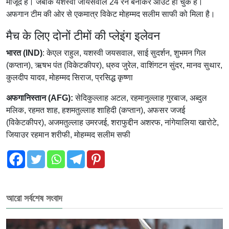
मौजूद है। जबकि यशस्वी जायसवाल 24 रन बनाकर आउट हो चुके हैं।
अफगान टीम की ओर से एकमात्र विकेट मोहम्मद सलीम साफी को मिला है।
मैच के लिए दोनों टीमों की प्लेइंग इलेवन
भारत (IND)
: केएल राहुल, यशस्वी जयसवाल, साई सुदर्शन, शुभमन गिल
(कप्तान), ऋषभ पंत (विकेटकीपर), ध्रुव जुरेल, वाशिंगटन सुंदर, मानव सुथार,
कुलदीप यादव, मोहम्मद सिराज, प्रसिद्ध कृष्णा
अफगानिस्तान (AFG):
सेदिकुल्लाह अटल, रहमानुल्लाह गुरबाज, अब्दुल
मलिक, रहमत शाह, हशमतुल्लाह शाहिदी (कप्तान), अफसर जजई
(विकेटकीपर), अजमतुल्लाह उमरजई, शराफुद्दीन अशरफ, नांगेयालिया खारोटे,
जियाउर रहमान शरीफी, मोहम्मद सलीम सफी
আরো সর্বশেষ সংবাদ