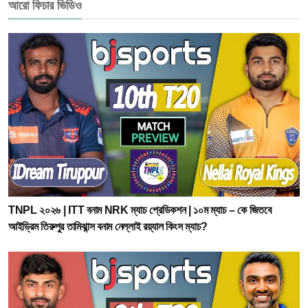
আরো ফিচার ভিডিও
TNPL ২০২৬ | ITT বনাম NRK ম্যাচ প্রেডিকশন | ১০ম ম্যাচ – কে জিতবে
আইড্রিম তিরুপুর তামিঝান্স বনাম নেল্লাই রয়্যাল কিংস ম্যাচ?