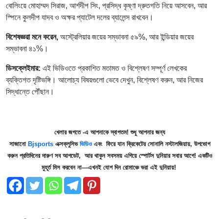
বোলিংয়ে মোহাম্মদ সিরাজ, আর্শদীপ সিং, প্রসিদ্ধ কৃষ্ণা দ্রুতগতি নিয়ে আসবেন, আর
স্পিনে কুলদীপ যাদব ও অক্ষর প্যাটেল দলের ব্যালেন্স রাখবেন।
বিশেষজ্ঞরা মনে করেন,
অস্ট্রেলিয়ার জয়ের সম্ভাবনা ৫৯%, আর ইন্ডিয়ার জয়ের
সম্ভাবনা ৪১%।
ডিসক্লেইমার:
এই ভিডিওতে প্রকাশিত মতামত ও বিশ্লেষণ সম্পূর্ণ লেখকের
ব্যক্তিগত দৃষ্টিভঙ্গি। আলোচ্য বিষয়গুলো ভেবে দেখুন, বিশ্লেষণ করুন, আর নিজের
সিদ্ধান্তে পৌঁছান।
খেলার জগতে -এ আপনাকে স্বাগতম! শুধু আপনার জন্য
সাজানো
Bjsports
এক্সক্লুসিভ
ভিডিও
এবং ফিরে যান ক্রিকেটের সোনালি নস্টালজিয়ায়, উপভোগ
করুন প্রতিদিনের দারুণ সব আপডেট, আর থাকুন সবসময় এগিয়ে স্পোর্টস দুনিয়ার সবার আগে! একটিও
মুহূর্ত মিস করবেন না—এখনই যোগ দিন রোমাঞ্চে ভরা এই দুনিয়ায়!