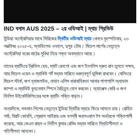
IND বনাম AUS 2025 – ২য় ওডিআই | ম্যাচ প্রিভিউ
ইন্ডিয়া অস্ট্রেলিয়ার সাথে সিরিজের
দ্বিতীয় ওডিআই ম্যাচ
খেলবে বৃহস্পতিবার, ২৩
অক্টোবর ২০২৫-এ, অ্যাডিলেড ওভালে, দুপুর ২টায়। মিচেল মার্শের নেতৃত্বে
অস্ট্রেলিয়া ঘরের মাঠের সুবিধা নিয়ে শক্ত অবস্থানে আছে।
তাদের ব্যাটিংয়ে ট্রাভিস হেড, ম্যাট রেনশো এবং জশ ইনগলিস দ্রুত রান তুলতে সক্ষম,
আর মিচেল ওয়েন ও ম্যাথিউ শর্ট মধ্যম সারিতে গুরুত্বপূর্ণ ভূমিকা রাখবেন। বোলিংয়ে
মিচেল স্টার্ক, জশ হ্যাজলউড, নাথান এলিস ধারাবাহিকতা আনার পাশাপাশি অ্যাডাম
জাম্পা ও ম্যাথিউ কুহনেমান স্পিনে বৈচিত্র্য যোগ করবেন। অ্যালেক্স কেরি ও জশ
ফিলিপ উইকেটকিপিংয়ের সঙ্গে ব্যাটিং শক্তি বাড়ান।
অন্যদিকে, শুভমান গিলের নেতৃত্বে ইন্ডিয়া দ্বিতীয় ম্যাচে ফিরে আসতে চায়। রোহিত
শর্মা, বিরাট কোহলি, শ্রেয়াস আইয়ার এবং যশস্বী জয়সওয়াল টপ অর্ডারকে শক্তিশালী
করেছে, আর কেএল রাহুল ও নিতীশ কুমার রেড্ডি মধ্যম সারিতে স্থিতিশীলতা ও
গতিশীলতা আনবেন।