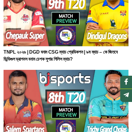
TNPL ২০২৬ | DGD বনাম CSG ম্যাচ প্রেডিকশন | ৯ম ম্যাচ – কে জিতবে
ডিন্ডিগুল ড্রাগনস বনাম চেপক সুপার গিলিস ম্যাচ?