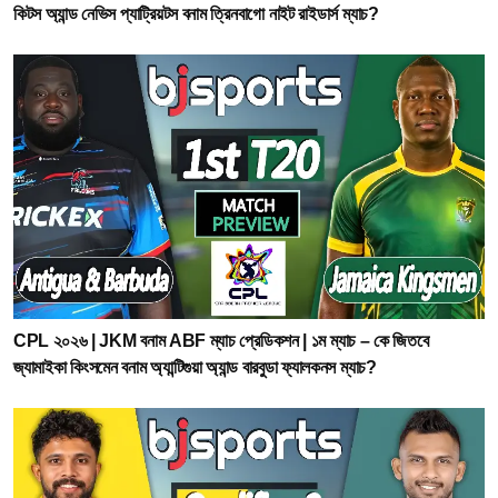
কিটস অ্যান্ড নেভিস প্যাট্রিয়টস বনাম ত্রিনবাগো নাইট রাইডার্স ম্যাচ?
CPL ২০২৬ | JKM বনাম ABF ম্যাচ প্রেডিকশন | ১ম ম্যাচ – কে জিতবে
জ্যামাইকা কিংসমেন বনাম অ্যান্টিগুয়া অ্যান্ড বারবুডা ফ্যালকনস ম্যাচ?