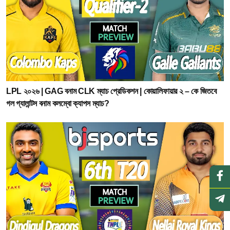
LPL ২০২৬ | GAG বনাম CLK ম্যাচ প্রেডিকশন | কোয়ালিফায়ার ২ – কে জিতবে
গল গ্যালান্টস বনাম কলম্বো ক্যাপস ম্যাচ?