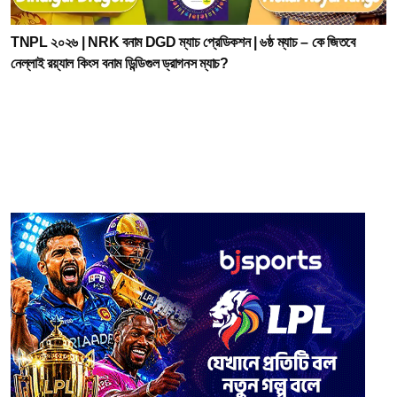
TNPL ২০২৬ | NRK বনাম DGD ম্যাচ প্রেডিকশন | ৬ষ্ঠ ম্যাচ – কে জিতবে
নেল্লাই রয়্যাল কিংস বনাম ডিন্ডিগুল ড্রাগনস ম্যাচ?