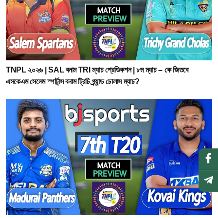
TNPL ২০২৬ | SAL বনাম TRI ম্যাচ প্রেডিকশন | ৮ম ম্যাচ – কে জিতবে
এসকেএম সেলেম স্পার্টান্স বনাম ট্রিচি গ্র্যান্ড চোলাস ম্যাচ?