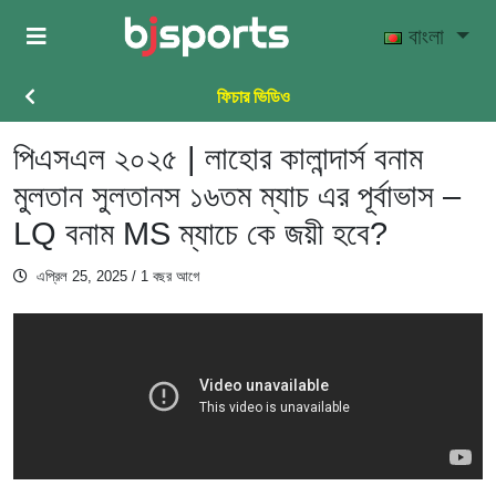
Skip to main content
বাংলা
ফিচার ভিডিও
পিএসএল ২০২৫ | লাহোর কালান্দার্স বনাম
মুলতান সুলতানস ১৬তম ম্যাচ এর পূর্বাভাস –
LQ বনাম MS ম্যাচে কে জয়ী হবে?
এপ্রিল 25, 2025
/ 1 বছর আগে