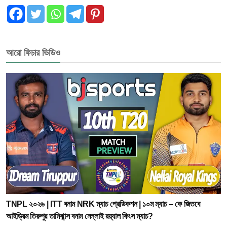
আরো ফিচার ভিডিও
TNPL ২০২৬ | ITT বনাম NRK ম্যাচ প্রেডিকশন | ১০ম ম্যাচ – কে জিতবে
আইড্রিম তিরুপুর তামিঝান্স বনাম নেল্লাই রয়্যাল কিংস ম্যাচ?