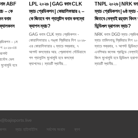
বনাম ABF
LPL ২০২৬ | GAG বনাম CLK
TNPL ২০২৬ | NRK বন
যাচ – কে
ম্যাচ প্রেডিকশন | কোয়ালিফায়ার ২ –
ম্যাচ প্রেডিকশন | ৬ষ্ঠ ম্যাচ
েন বনাম
কে জিতবে গল গ্যালান্টস বনাম কলম্বো
জিতবে নেল্লাই রয়্যাল কিংস 
ডা ফ্যালকনস
ক্যাপস ম্যাচ?
ডিন্ডিগুল ড্রাগনস ম্যাচ?
GAG বনাম CLK ম্যাচ প্রেডিকশন -
NRK বনাম DGD ম্যাচ প্রেডিকশ
কোয়ালিফায়ার ২ লঙ্কা প্রিমিয়ার লিগ ২০২৬-
ম্যাচ তামিলনাড়ু প্রিমিয়ার লিগ ২
েডিকশন - ১ম
এর কোয়ালিফায়ার ২ ম্যাচে শুক্রবার, ৭
ম্যাচে শুক্রবার, ৭ আগস্ট ডিন্ডিগু
র লিগ ২০২৬-এর
আগস্ট কলম্বোর আর. প্রেমাদাসা স্টেডিয়ামে
এনপিআর কলেজ গ্রাউন্ডে নেল্লাই 
 আগস্ট
গল গ্যালান্টস মুখোমুখি হবে কলম্বো
কিংস মুখোমুখি হবে ডিন্ডিগুল ড্র
 আর্নোস ভেল
ক্যাপসের। ম্যাচটি স্থানীয়...
ম্যাচটি স্থানীয়...
 মুখোমুখি হবে
o@bajisports.live
ডিকশন
ম্যাচ হাইলাইটস
সর্বশেষ সংবাদ
ব্লগ