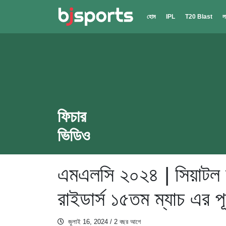
Skip to main content
হোম
IPL
T20 Blast
ল
ফিচার
ভিডিও
এমএলসি ২০২৪ | সিয়াটল
রাইডার্স ১৫তম ম্যাচ এর পূ
জুলাই 16, 2024
/ 2 বছর আগে