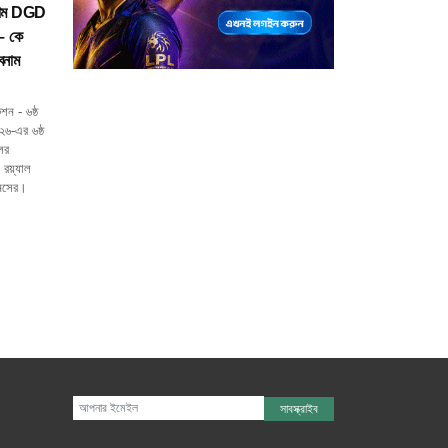
াম DGD
 – কে
বনাম
ন - ৬ষ্ঠ
০২৬-এর ৬ষ্ঠ
লের
রয়্যাল
াগনসের।