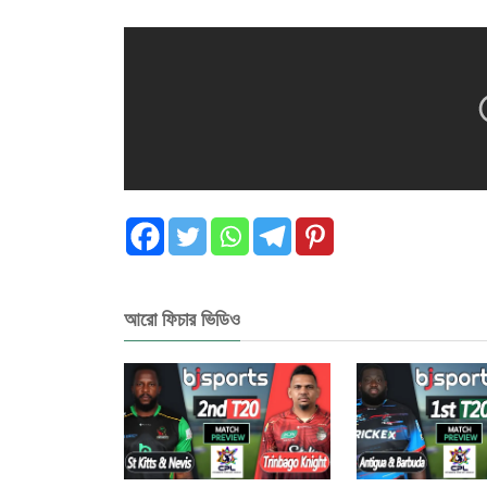
আরো ফিচার ভিডিও