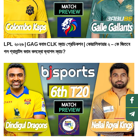
LPL ২০২৬ | GAG বনাম CLK ম্যাচ প্রেডিকশন | কোয়ালিফায়ার ২ – কে জিতবে
গল গ্যালান্টস বনাম কলম্বো ক্যাপস ম্যাচ?