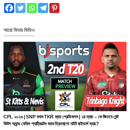
আরো ফিচার ভিডিও
CPL ২০২৬ | SNP বনাম TKR ম্যাচ প্রেডিকশন | ২য় ম্যাচ – কে জিতবে সেন্ট
কিটস অ্যান্ড নেভিস প্যাট্রিয়টস বনাম ত্রিনবাগো নাইট রাইডার্স ম্যাচ?